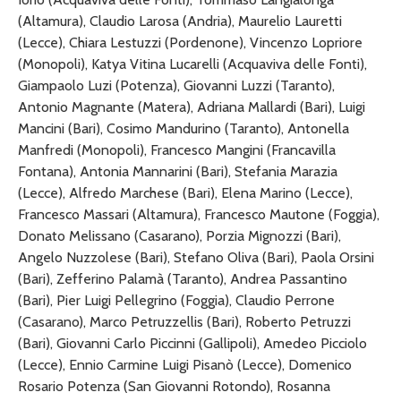
(Altamura), Claudio Larosa (Andria), Maurelio Lauretti
(Lecce), Chiara Lestuzzi (Pordenone), Vincenzo Lopriore
(Monopoli), Katya Vitina Lucarelli (Acquaviva delle Fonti),
Giampaolo Luzi (Potenza), Giovanni Luzzi (Taranto),
Antonio Magnante (Matera), Adriana Mallardi (Bari), Luigi
Mancini (Bari), Cosimo Mandurino (Taranto), Antonella
Manfredi (Monopoli), Francesco Mangini (Francavilla
Fontana), Antonia Mannarini (Bari), Stefania Marazia
(Lecce), Alfredo Marchese (Bari), Elena Marino (Lecce),
Francesco Massari (Altamura), Francesco Mautone (Foggia),
Donato Melissano (Casarano), Porzia Mignozzi (Bari),
Angelo Nuzzolese (Bari), Stefano Oliva (Bari), Paola Orsini
(Bari), Zefferino Palamà (Taranto), Andrea Passantino
(Bari), Pier Luigi Pellegrino (Foggia), Claudio Perrone
(Casarano), Marco Petruzzellis (Bari), Roberto Petruzzi
(Bari), Giovanni Carlo Piccinni (Gallipoli), Amedeo Picciolo
(Lecce), Ennio Carmine Luigi Pisanò (Lecce), Domenico
Rosario Potenza (San Giovanni Rotondo), Rosanna