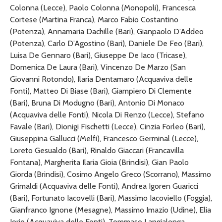
Colonna (Lecce), Paolo Colonna (Monopoli), Francesca
Cortese (Martina Franca), Marco Fabio Costantino
(Potenza), Annamaria Dachille (Bari), Gianpaolo D’Addeo
(Potenza), Carlo D’Agostino (Bari), Daniele De Feo (Bari),
Luisa De Gennaro (Bari), Giuseppe De Iaco (Tricase),
Domenica De Laura (Bari), Vincenzo De Marzo (San
Giovanni Rotondo), Ilaria Dentamaro (Acquaviva delle
Fonti), Matteo Di Biase (Bari), Giampiero Di Clemente
(Bari), Bruna Di Modugno (Bari), Antonio Di Monaco
(Acquaviva delle Fonti), Nicola Di Renzo (Lecce), Stefano
Favale (Bari), Dionigi Fischetti (Lecce), Cinzia Forleo (Bari),
Giuseppina Gallucci (Melfi), Francesco Germinal (Lecce),
Loreto Gesualdo (Bari), Rinaldo Giaccari (Francavilla
Fontana), Margherita Ilaria Gioia (Brindisi), Gian Paolo
Giorda (Brindisi), Cosimo Angelo Greco (Scorrano), Massimo
Grimaldi (Acquaviva delle Fonti), Andrea Igoren Guaricci
(Bari), Fortunato Iacovelli (Bari), Massimo Iacoviello (Foggia),
Gianfranco Ignone (Mesagne), Massimo Imazio (Udine), Elia
Iorio (Acquaviva delle Fonti), Tommaso Langialonga