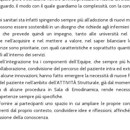
guardo, il modo con il quale guardiamo la complessità, con la co
i sanitari sta infatti spingendo sempre più all’adozione di nuovi m
ono essere sostenibili in un disegno che richiede agli infermier
a che prevede quindi un impegno, tanto alle università nel r
rie nell’acquisire e nel mettere a valore, nel saper bilanciare 
ze sono prioritarie, con quali caratteristiche e soprattutto quant
i all’interno dei servizi.
ell’integrazione tra i componenti dell’Equipe, che sempre più h
collaborazione, condivisione del percorso del paziente intra ed ex
, alcune innovazioni, hanno fatto emergere la necessità di nuove fi
 del paziente nell’ambito dell’ATTIVITÀ Strutturale, già dal mome
cità di alcune procedura in Sala di Emodinamica, rende neces
mpetenze sempre più specifiche.
fornire ai partecipanti uno spazio in cui ampliare le proprie c
enti dal proprio contesto, condividere idee e riflessioni, affinché 
fusione della conoscenza.