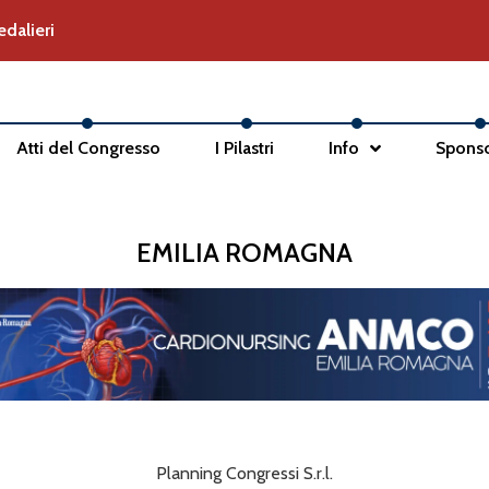
dalieri
Atti del Congresso
I Pilastri
Info
Spons
EMILIA ROMAGNA
Planning Congressi S.r.l.