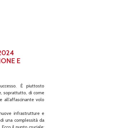
2024
IONE E
successo. È piuttosto
e, soprattutto, di come
e all’affascinante volo
nuove infrastrutture e
ndi una complessità da
Ecco il punto cruciale: