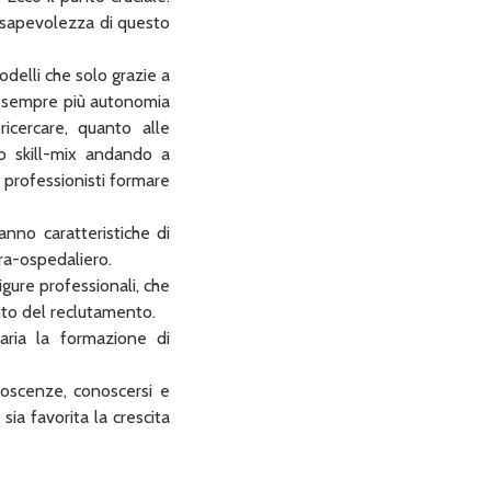
nsapevolezza di questo
odelli che solo grazie a
i sempre più autonomia
icercare, quanto alle
lo skill-mix andando a
i professionisti formare
anno caratteristiche di
tra-ospedaliero.
gure professionali, che
nto del reclutamento.
saria la formazione di
onoscenze, conoscersi e
sia favorita la crescita