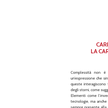
CAR
LA CA
Complessità non è si
un’espressione che sin
queste interagiscono f
degli storni, come sugg
Elementi come l’invec
tecnologie, ma anche 
sempre presente alla q