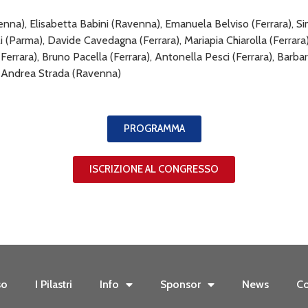
nna), Elisabetta Babini (Ravenna), Emanuela Belviso (Ferrara), S
li (Parma), Davide Cavedagna (Ferrara), Mariapia Chiarolla (Ferrara
(Ferrara), Bruno Pacella (Ferrara), Antonella Pesci (Ferrara), Barbara
a), Andrea Strada (Ravenna)
PROGRAMMA
ISCRIZIONE AL CONGRESSO
so
I Pilastri
Info
Sponsor
News
Co